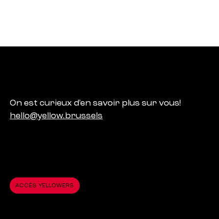
Facebook
Instagram
LinkedIn
On est curieux d'en savoir plus sur vous!
hello@yellow.brussels
Yellow.brussels
Rue des Alcyons 65 – 1082 Bruxelles
+32 (0)2 315 94 36
ACCÈS YELLOWERS