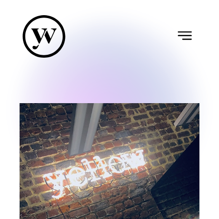
ACCÈS YELLOWERS
hello@yellow.brussels
+32 (0)2 315 94 36