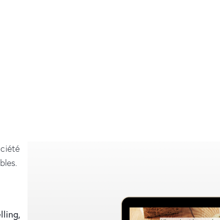
ciété
bles.
lling,