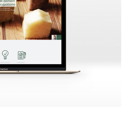
hello@yellow.brussels
+32 (0)2 315 94 36