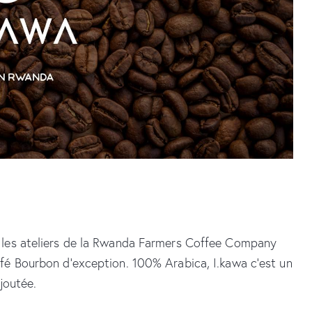
hello@yellow.brussels
+32 (0)2 315 94 36
s les ateliers de la Rwanda Farmers Coffee Company
afé Bourbon d’exception. 100% Arabica, I.kawa c’est un
joutée.